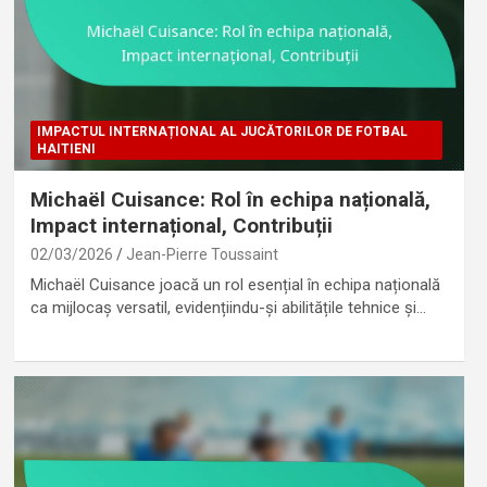
IMPACTUL INTERNAȚIONAL AL JUCĂTORILOR DE FOTBAL
HAITIENI
Michaël Cuisance: Rol în echipa națională,
Impact internațional, Contribuții
02/03/2026
Jean-Pierre Toussaint
Michaël Cuisance joacă un rol esențial în echipa națională
ca mijlocaș versatil, evidențiindu-și abilitățile tehnice și…