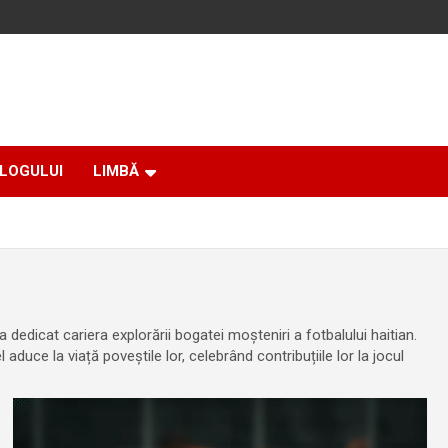
BLOGULUI
LIMBĂ
a dedicat cariera explorării bogatei moșteniri a fotbalului haitian.
 aduce la viață poveștile lor, celebrând contribuțiile lor la jocul