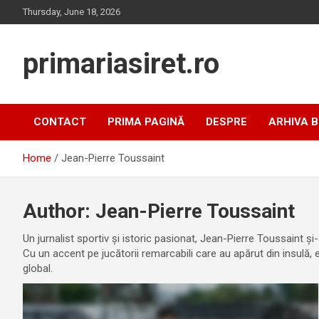
Skip
Thursday, June 18, 2026
to
content
primariasiret.ro
CONTACT
PRIMA PAGINĂ
DESPRE
ARHIVA 
Home
Jean-Pierre Toussaint
Author:
Jean-Pierre Toussaint
Un jurnalist sportiv și istoric pasionat, Jean-Pierre Toussaint și-
Cu un accent pe jucătorii remarcabili care au apărut din insulă, el
global.