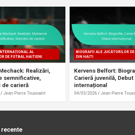
INTERNAȚIONAL AL
BIOGRAFII ALE JUCĂTORILOR DE
R DE FOTBAL HAITIENI
DIN HAITI
echack: Realizări,
Kervens Belfort: Biogra
semnificative,
Carieră juvenilă, Debut
i de carieră
internațional
Jean-Pierre Toussaint
04/03/2026
Jean-Pierre Touss
 recente