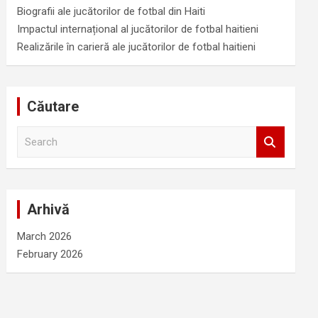
Biografii ale jucătorilor de fotbal din Haiti
Impactul internațional al jucătorilor de fotbal haitieni
Realizările în carieră ale jucătorilor de fotbal haitieni
Căutare
S
e
a
r
c
Arhivă
h
March 2026
February 2026