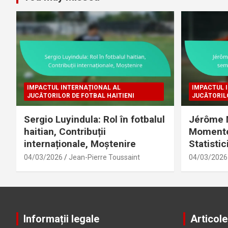
IMPACTUL INTERNAȚIONAL AL
IMPACTUL 
JUCĂTORILOR DE FOTBAL HAITIENI
JUCĂTORILO
Sergio Luyindula: Rol în fotbalul
Jérôme M
haitian, Contribuții
Momente 
internaționale, Moștenire
Statistic
04/03/2026
Jean-Pierre Toussaint
04/03/2026
Informații legale
Articole