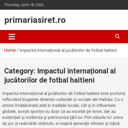
Skip
Thursday, June 18, 2026
to
content
primariasiret.ro
Home
Impactul internațional al jucătorilor de fotbal haitieni
Category:
Impactul internațional al
jucătorilor de fotbal haitieni
Impactul internațional al jucătorilor de fotbal haitieni este profund,
reflectând bogatele dinamici culturale și sociale ale Haitului. Cu o
istorie înrădăcinată atât în tradițiile locale, cât și în influențele
globale, acești sportivi nu doar că au excelat pe teren, dar au
evidențiat și reziliența și patrimoniul țării lor. Prin stilurile lor unice
de joc și realizările obținute, ei inspiră generații viitoare și ridică