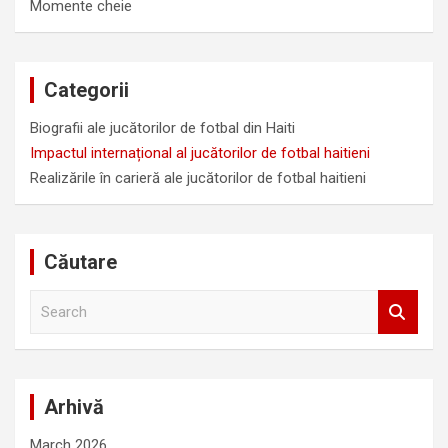
Momente cheie
Categorii
Biografii ale jucătorilor de fotbal din Haiti
Impactul internațional al jucătorilor de fotbal haitieni
Realizările în carieră ale jucătorilor de fotbal haitieni
Căutare
S
e
a
r
c
Arhivă
h
March 2026