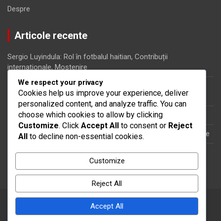
Despre
Articole recente
Sergio Luyindula: Rol în fotbalul haitian, Contribuții
internaționale, Moștenire
We respect your privacy
Jérôme Mechack: Realizări, Momente semnificative, Statistici
Cookies help us improve your experience, deliver
de carieră
personalized content, and analyze traffic. You can
choose which cookies to allow by clicking
Kervens Belfort: Biografie, Carieră juvenilă, Debut internațional
Customize
. Click
Accept All
to consent or
Reject
Frantz Bertin: Influențe timpurii, Parcurs profesional, Moștenire
All
to decline non-essential cookies.
Michaël Cuisance: Istoricul personal, Dezvoltarea în fotbal,
Customize
Momente cheie
Reject All
Accept All
Copyright © 2026
primariasiret.ro
Theme by:
Theme Horse
Proudly Powered by:
WordPress