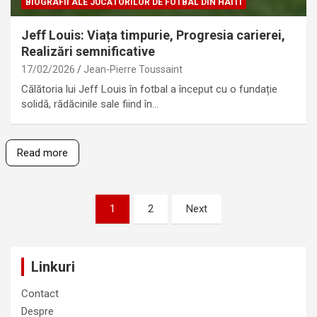
BIOGRAFII ALE JUCĂTORILOR DE FOTBAL DIN HAITI
Jeff Louis: Viața timpurie, Progresia carierei,
Realizări semnificative
17/02/2026
Jean-Pierre Toussaint
Călătoria lui Jeff Louis în fotbal a început cu o fundație
solidă, rădăcinile sale fiind în…
Read more
Posts
1
2
Next
pagination
Linkuri
Contact
Despre