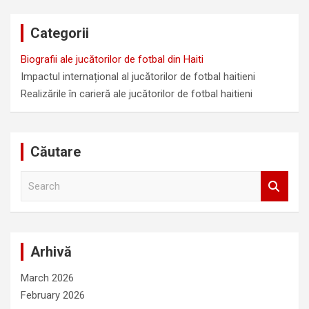
Categorii
Biografii ale jucătorilor de fotbal din Haiti
Impactul internațional al jucătorilor de fotbal haitieni
Realizările în carieră ale jucătorilor de fotbal haitieni
Căutare
S
e
a
r
c
Arhivă
h
March 2026
February 2026