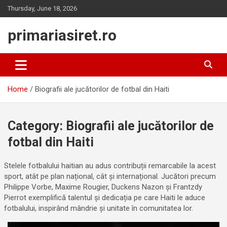
Skip
Thursday, June 18, 2026
to
content
primariasiret.ro
Home
Biografii ale jucătorilor de fotbal din Haiti
Category:
Biografii ale jucătorilor de
fotbal din Haiti
Stelele fotbalului haitian au adus contribuții remarcabile la acest
sport, atât pe plan național, cât și internațional. Jucători precum
Philippe Vorbe, Maxime Rougier, Duckens Nazon și Frantzdy
Pierrot exemplifică talentul și dedicația pe care Haiti le aduce
fotbalului, inspirând mândrie și unitate în comunitatea lor.